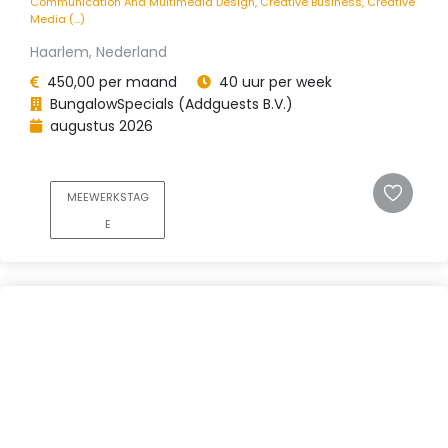
Communication And Multimedia Design, Creative Business, Creative
Media (...)
Haarlem, Nederland
450,00 per maand
40 uur per week
BungalowSpecials (Addguests B.V.)
augustus 2026
MEEWERKSTAG
E