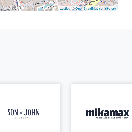
Leaflet
| ©
OpenStreetMap contributors