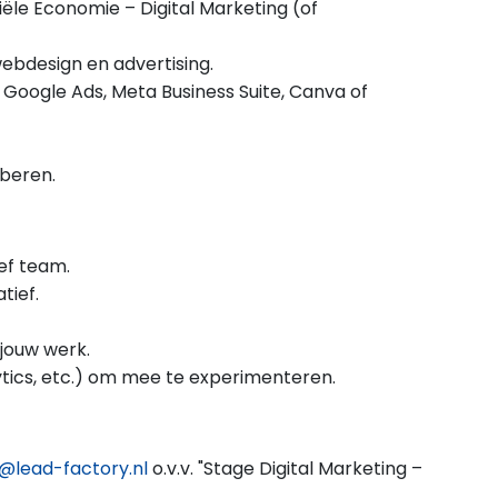
ële Economie – Digital Marketing (of
webdesign en advertising.
s Google Ads, Meta Business Suite, Canva of
oberen.
ef team.
tief.
jouw werk.
ytics, etc.) om mee te experimenteren.
@lead-factory.nl
o.v.v. "Stage Digital Marketing –