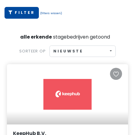
FILTER
(filters wissen)
alle erkende
stagebedrijven getoond
NIEUWSTE
SORTEER OP
KeepHub B.V.