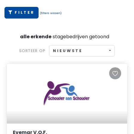
FILTER
(filters wissen)
alle erkende
stagebedrijven getoond
NIEUWSTE
SORTEER OP
Evemar V.O.F.