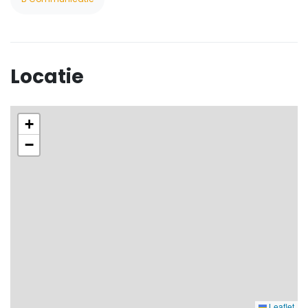
Locatie
+
−
Leaflet