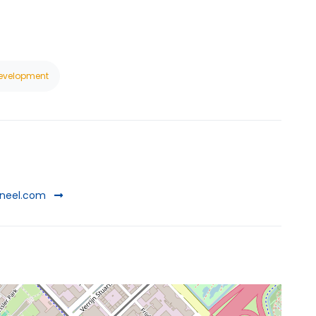
Development
soneel.com