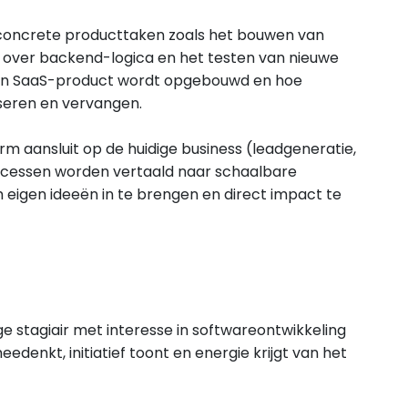
concrete producttaken zoals het bouwen van
ver backend-logica en het testen van nieuwe
oe een SaaS-product wordt opgebouwd en hoe
seren en vervangen.
rm aansluit op de huidige business (leadgeneratie,
rocessen worden vertaald naar schaalbare
m eigen ideeën in te brengen en direct impact te
e stagiair met interesse in softwareontwikkeling
edenkt, initiatief toont en energie krijgt van het