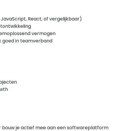
JavaScript, React, of vergelijkbaar)
ctontwikkeling
eemoplossend vermogen
k goed in teamverband
ojecten
owth
ar bouw je actief mee aan een softwareplatform