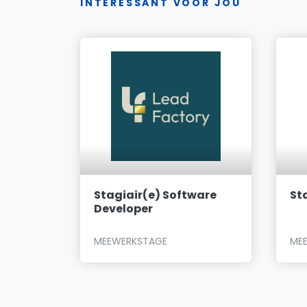
INTERESSANT VOOR JOU
eer bij
Stagiair(e) Software
St
Developer
MEEWERKSTAGE
ME