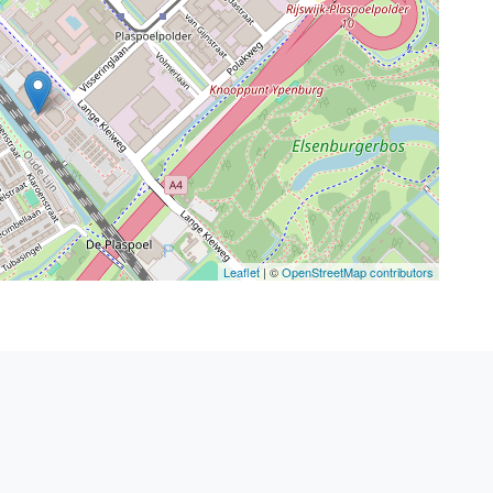
Leaflet
| ©
OpenStreetMap contributors