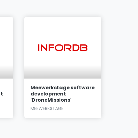
Meewerkstage software
Ambiti
nt
development
Front O
'DroneMissions'
Klantc
MEEWERKSTAGE
MEEWERK