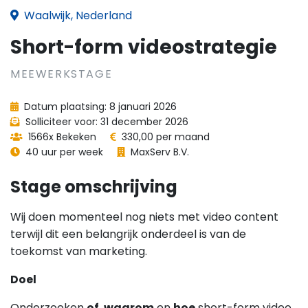
Waalwijk, Nederland
Short-form videostrategie
MEEWERKSTAGE
Datum plaatsing: 8 januari 2026
Solliciteer voor: 31 december 2026
1566x Bekeken
330,00 per maand
40 uur per week
MaxServ B.V.
Stage omschrijving
Wij doen momenteel nog niets met video content
terwijl dit een belangrijk onderdeel is van de
toekomst van marketing.
Doel
Onderzoeken
of
,
waarom
en
hoe
short-form video