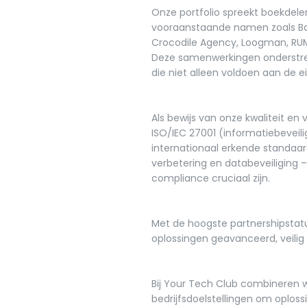
Onze portfolio spreekt boekde
vooraanstaande namen zoals Bar 
Crocodile Agency, Loogman, RUM
Deze samenwerkingen onderstrep
die niet alleen voldoen aan de 
Als bewijs van onze kwaliteit en 
ISO/IEC 27001 (informatiebeveili
internationaal erkende standaar
verbetering en databeveiliging –
compliance cruciaal zijn.
Met de hoogste partnershipstatu
oplossingen geavanceerd, veilig 
Bij Your Tech Club combineren 
bedrijfsdoelstellingen om oplos