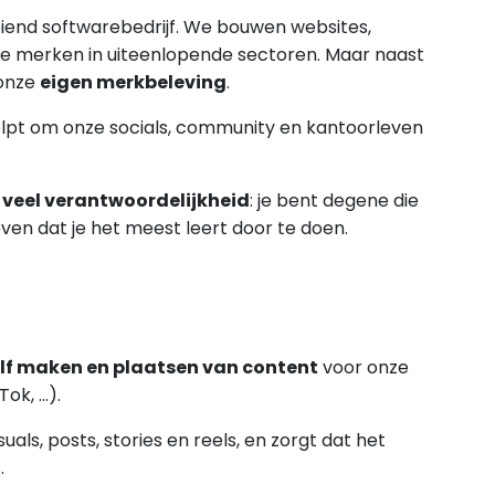
eiend softwarebedrijf. We bouwen websites,
e merken in uiteenlopende sectoren. Maar naast
 onze
eigen merkbeleving
.
elpt om onze socials, community en kantoorleven
k
veel verantwoordelijkheid
: je bent degene die
oven dat je het meest leert door te doen.
lf maken en plaatsen van content
voor onze
Tok, …).
als, posts, stories en reels, en zorgt dat het
t
.