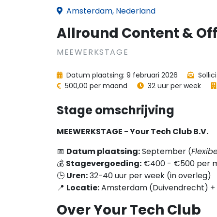
Amsterdam, Nederland
Allround Content & Off
MEEWERKSTAGE
Datum plaatsing: 9 februari 2026
Sollic
500,00 per maand
32 uur per week
Stage omschrijving
MEEWERKSTAGE - Your Tech Club B.V.
📅
Datum plaatsing:
September (
Flexibe
💰
Stagevergoeding:
€400 - €500 per 
🕒
Uren:
32-40 uur per week (in overleg)
📍
Locatie:
Amsterdam (Duivendrecht) + 
Over Your Tech Club