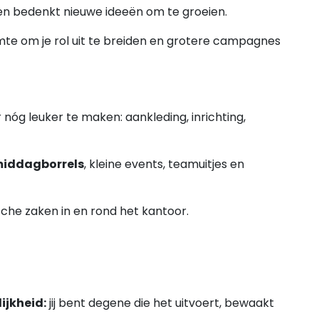
n en bedenkt nieuwe ideeën om te groeien.
mte om je rol uit te breiden en grotere campagnes
óg leuker te maken: aankleding, inrichting,
middagborrels
, kleine events, teamuitjes en
sche zaken in en rond het kantoor.
ijkheid:
jij bent degene die het uitvoert, bewaakt