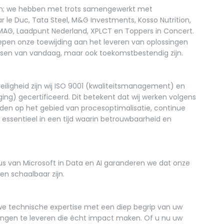
len; we hebben met trots samengewerkt met
le Duc, Tata Steel, M&G Investments, Kosso Nutrition,
AG, Laadpunt Nederland, XPLCT en Toppers in Concert.
en onze toewijding aan het leveren van oplossingen
eisen van vandaag, maar ook toekomstbestendig zijn.
veiligheid zijn wij ISO 9001 (kwaliteitsmanagement) en
ging) gecertificeerd. Dit betekent dat wij werken volgens
den op het gebied van procesoptimalisatie, continue
 essentieel in een tijd waarin betrouwbaarheid en
s van Microsoft in Data en AI garanderen we dat onze
en schaalbaar zijn.
we technische expertise met een diep begrip van uw
singen te leveren die écht impact maken. Of u nu uw