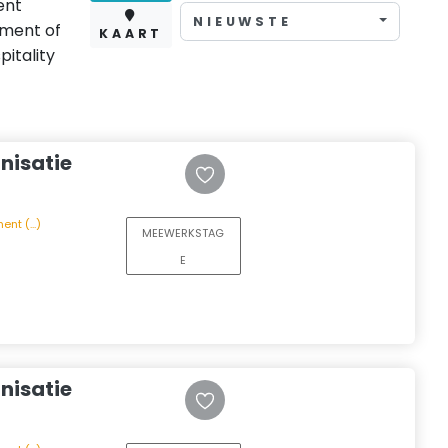
ent
NIEUWSTE
ment of
KAART
itality
nisatie
t (...)
MEEWERKSTAG
E
nisatie