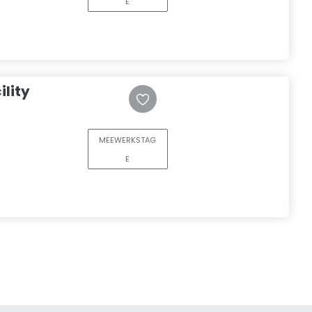
E
lity
MEEWERKSTAG
E