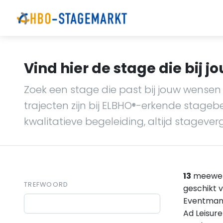
Vind hier de stage die bij jo
Zoek een stage die past bij jouw wensen 
trajecten zijn bij ELBHO
-erkende stagebedr
®
kwalitatieve begeleiding, altijd stagever
13
meewerk
TREFWOORD
geschikt v
Eventmana
Ad Leisur