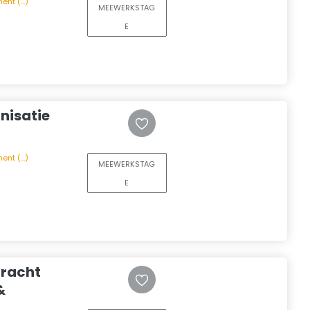
t (...)
MEEWERKSTAG
E
nisatie
t (...)
MEEWERKSTAG
E
racht
&