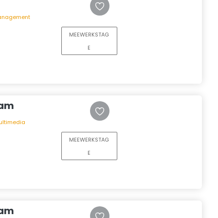
Management
MEEWERKSTAG
E
eam
ultimedia
MEEWERKSTAG
E
eam