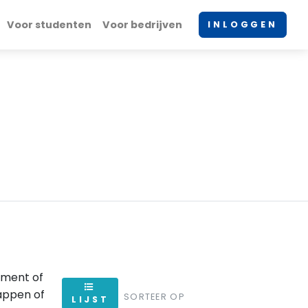
Voor studenten
Voor bedrijven
INLOGGEN
ement of
appen of
SORTEER OP
LIJST