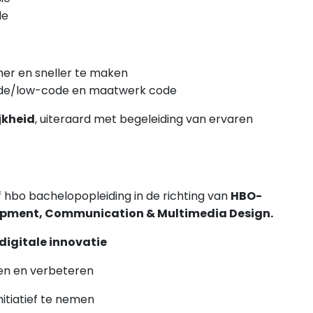
de
mer en sneller te maken
ode/low-code en maatwerk code
jkheid
, uiteraard met begeleiding van ervaren
 hbo bachelopopleiding in de richting van
HBO-
lopment, Communication & Multimedia Design.
 digitale innovatie
ten en verbeteren
nitiatief te nemen