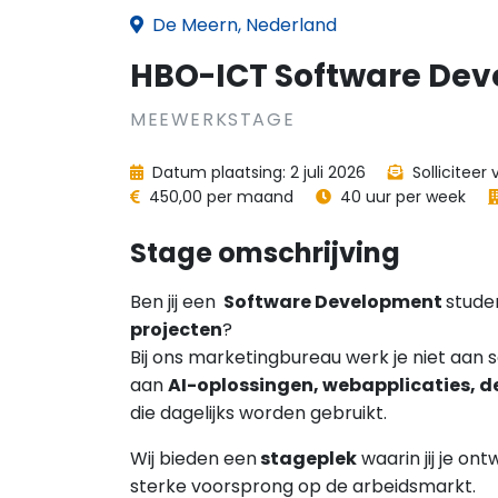
De Meern, Nederland
HBO-ICT Software De
MEEWERKSTAGE
Datum plaatsing: 2 juli 2026
Solliciteer
450,00 per maand
40 uur per week
Stage omschrijving
Ben jij een
Software Development
studen
projecten
?
Bij ons marketingbureau werk je niet aan 
aan
AI-oplossingen, webapplicaties, 
die dagelijks worden gebruikt.
Wij bieden een
stageplek
waarin jij je on
sterke voorsprong op de arbeidsmarkt.