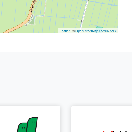
Leaflet
| ©
OpenStreetMap contributors