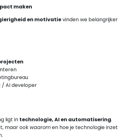
pact maken
gierigheid en motivatie
vinden we belangrijker
projecten
enteren
etingbureau
k / AI developer
 ligt in
technologie, AI en automatisering
.
ft, maar ook
waarom
en hoe je technologie inzet
n.