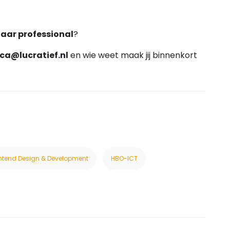
aar professional
?
uca@lucratief.nl
en wie weet maak jij binnenkort
ntend Design & Development
HBO-ICT