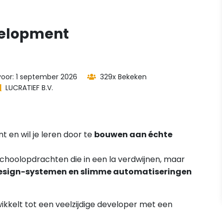
velopment
 voor: 1 september 2026
329x Bekeken
LUCRATIEF B.V.
t en wil je leren door te
bouwen aan échte
schoolopdrachten die in een la verdwijnen, maar
design-systemen en slimme automatiseringen
twikkelt tot een veelzijdige developer met een