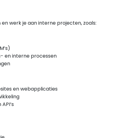
 en werk je aan interne projecten, zoals:
LM’s)
s- en interne processen
ngen
ites en webapplicaties
ikkeling
 API’s
ie