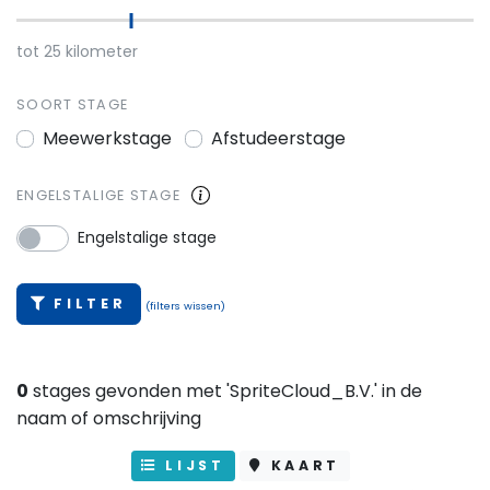
tot
25
kilometer
SOORT STAGE
Meewerkstage
Afstudeerstage
ENGELSTALIGE STAGE
Engelstalige stage
FILTER
(filters wissen)
0
stages gevonden met 'SpriteCloud_B.V.' in de
naam of omschrijving
LIJST
KAART