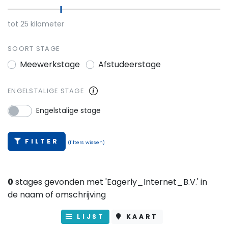
tot
25
kilometer
SOORT STAGE
Meewerkstage
Afstudeerstage
ENGELSTALIGE STAGE
Engelstalige stage
FILTER
(filters wissen)
0
stages gevonden met 'Eagerly_Internet_B.V.' in
de naam of omschrijving
LIJST
KAART