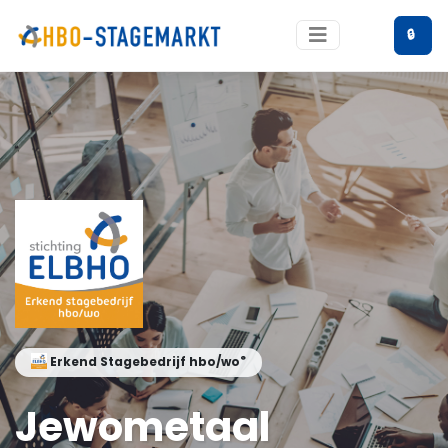
🔒
®
Erkend Stagebedrijf hbo/wo
Jewometaal