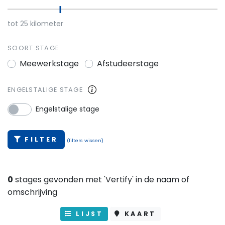
tot
25
kilometer
SOORT STAGE
Meewerkstage
Afstudeerstage
ENGELSTALIGE STAGE
Engelstalige stage
FILTER
(filters wissen)
0
stages gevonden met 'Vertify' in de naam of
omschrijving
LIJST
KAART