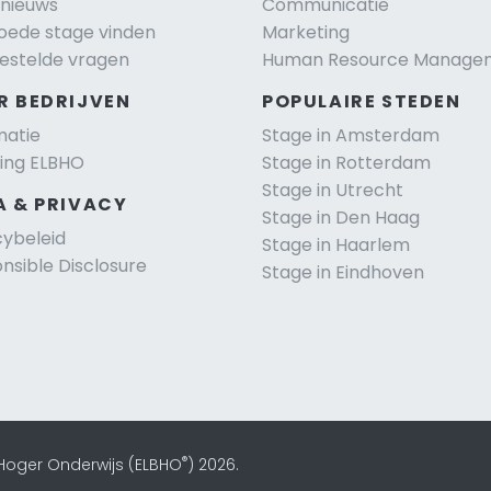
nieuws
Communicatie
oede stage vinden
Marketing
estelde vragen
Human Resource Manage
R BEDRIJVEN
POPULAIRE STEDEN
matie
Stage in Amsterdam
ting ELBHO
Stage in Rotterdam
Stage in Utrecht
A & PRIVACY
Stage in Den Haag
cybeleid
Stage in Haarlem
nsible Disclosure
Stage in Eindhoven
®
 Hoger Onderwijs (ELBHO
) 2026.