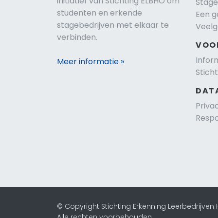
initiatief van Stichting ELBHO om
Stage
studenten en erkende
Een g
stagebedrijven met elkaar te
Veelg
verbinden.
VOO
Infor
Meer informatie »
Stich
DAT
Priva
Respo
© Copyright Stichting Erkenning Leerbedrijven
Alle rechten voorbehouden.