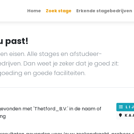
Home
Zoek stage
Erkende stagebedrijven
u past!
en eisen. Alle stages en afstudeer-
ijven. Dan weet je zeker dat je goed zit:
goeding en goede faciliteiten.
LI
evonden met 'Thetford_B.V.' in de naam of
ing
KA