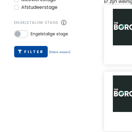
Er zijn wei
Afstudeerstage
ENGELSTALIGE STAGE
Engelstalige stage
FILTER
(filters wissen)