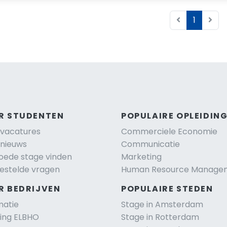
1
R STUDENTEN
POPULAIRE OPLEIDIN
vacatures
Commerciele Economie
nieuws
Communicatie
oede stage vinden
Marketing
estelde vragen
Human Resource Manage
R BEDRIJVEN
POPULAIRE STEDEN
matie
Stage in Amsterdam
ting ELBHO
Stage in Rotterdam