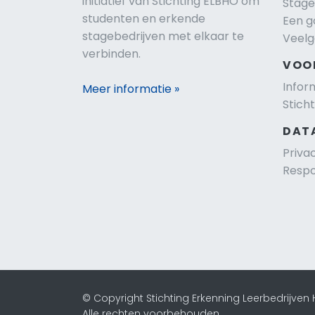
initiatief van Stichting ELBHO om
Stage
studenten en erkende
Een g
stagebedrijven met elkaar te
Veelg
verbinden.
VOO
Infor
Meer informatie »
Stich
DAT
Priva
Respo
© Copyright Stichting Erkenning Leerbedrijven
Alle rechten voorbehouden.