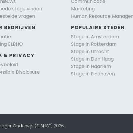
nieuws
Communicatie
oede stage vinden
Marketing
estelde vragen
Human Resource Manage
R BEDRIJVEN
POPULAIRE STEDEN
matie
Stage in Amsterdam
ting ELBHO
Stage in Rotterdam
Stage in Utrecht
A & PRIVACY
Stage in Den Haag
cybeleid
Stage in Haarlem
nsible Disclosure
Stage in Eindhoven
®
 Hoger Onderwijs (ELBHO
) 2026.