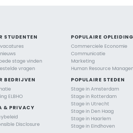
R STUDENTEN
POPULAIRE OPLEIDIN
vacatures
Commerciele Economie
nieuws
Communicatie
oede stage vinden
Marketing
estelde vragen
Human Resource Manage
R BEDRIJVEN
POPULAIRE STEDEN
matie
Stage in Amsterdam
ting ELBHO
Stage in Rotterdam
Stage in Utrecht
A & PRIVACY
Stage in Den Haag
cybeleid
Stage in Haarlem
nsible Disclosure
Stage in Eindhoven