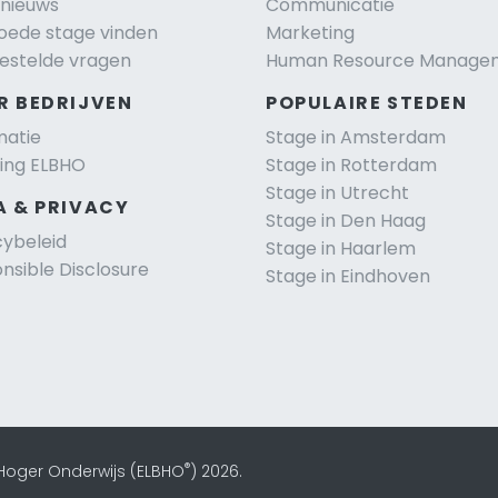
nieuws
Communicatie
oede stage vinden
Marketing
estelde vragen
Human Resource Manage
R BEDRIJVEN
POPULAIRE STEDEN
matie
Stage in Amsterdam
ting ELBHO
Stage in Rotterdam
Stage in Utrecht
A & PRIVACY
Stage in Den Haag
cybeleid
Stage in Haarlem
nsible Disclosure
Stage in Eindhoven
®
 Hoger Onderwijs (ELBHO
) 2026.