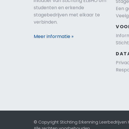
initiatief van Stichting ELBHO om
Stage
studenten en erkende
Een g
stagebedrijven met elkaar te
Veelg
verbinden.
VOO
Infor
Meer informatie »
Stich
DAT
Priva
Respo
© Copyright Stichting Erkenning Leerbedrijven
Alle rechten voorbehouden.