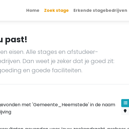
Home
Zoek stage
Erkende stagebedrijven
u past!
en eisen. Alle stages en afstudeer-
ijven. Dan weet je zeker dat je goed zit:
goeding en goede faciliteiten.
gevonden met 'Gemeente_Heemstede' in de naam
jving