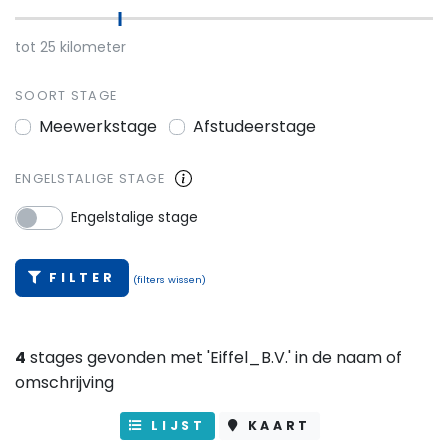
tot
25
kilometer
SOORT STAGE
Meewerkstage
Afstudeerstage
ENGELSTALIGE STAGE
Engelstalige stage
FILTER
(filters wissen)
4
stages gevonden met 'Eiffel_B.V.' in de naam of
omschrijving
LIJST
KAART