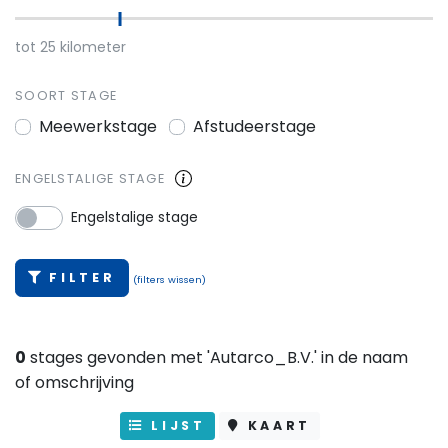
tot
25
kilometer
SOORT STAGE
Meewerkstage
Afstudeerstage
ENGELSTALIGE STAGE
Engelstalige stage
FILTER
(filters wissen)
0
stages gevonden met 'Autarco_B.V.' in de naam
of omschrijving
LIJST
KAART