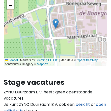
−
Leaflet
|
Markers by
Stichting ELBHO
| Map data ©
OpenStreetMap
contributors, Imagery ©
Mapbox
Stage vacatures
ZYNC Duurzaam B.V. heeft geen openstaande
vacatures.
Je kunt ZYNC Duurzaam B.V. ook een
bericht
of
open
sollicitatie
sturen.