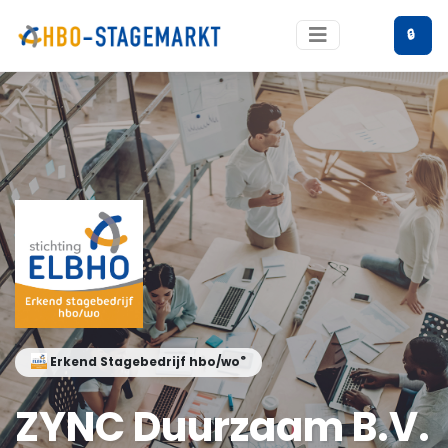
🔒
®
Erkend Stagebedrijf hbo/wo
ZYNC Duurzaam B.V.