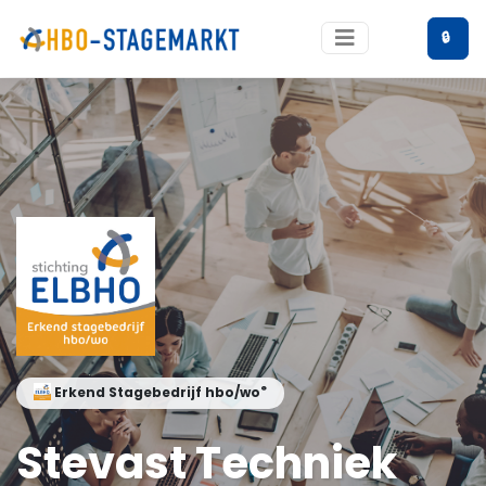
🔒
®
Erkend Stagebedrijf hbo/wo
Stevast Techniek