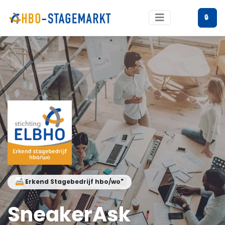
🔒
®
Erkend Stagebedrijf hbo/wo
SneakerAsk