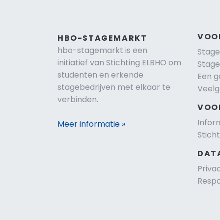
VOO
HBO-STAGEMARKT
hbo-stagemarkt is een
Stage
initiatief van Stichting ELBHO om
Stage
studenten en erkende
Een g
stagebedrijven met elkaar te
Veelg
verbinden.
VOO
Infor
Meer informatie »
Stich
DAT
Priva
Respo