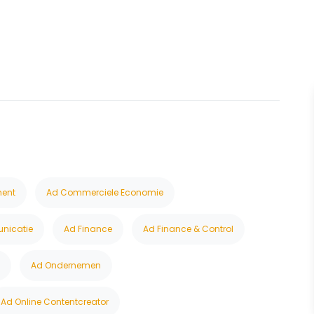
ent
Ad Commerciele Economie
nicatie
Ad Finance
Ad Finance & Control
Ad Ondernemen
Ad Online Contentcreator