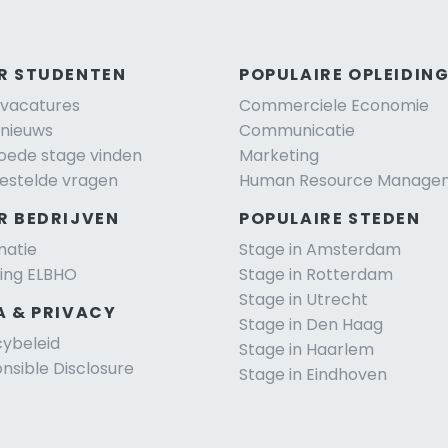
R STUDENTEN
POPULAIRE OPLEIDIN
vacatures
Commerciele Economie
nieuws
Communicatie
oede stage vinden
Marketing
estelde vragen
Human Resource Manage
R BEDRIJVEN
POPULAIRE STEDEN
matie
Stage in Amsterdam
ting ELBHO
Stage in Rotterdam
Stage in Utrecht
A & PRIVACY
Stage in Den Haag
cybeleid
Stage in Haarlem
nsible Disclosure
Stage in Eindhoven