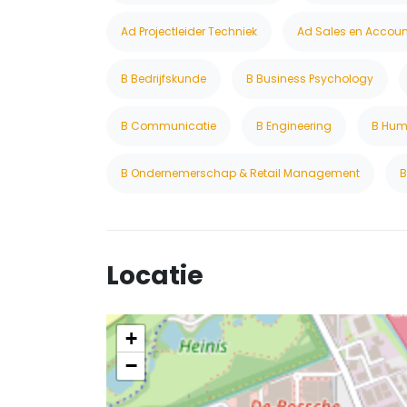
Ad Projectleider Techniek
Ad Sales en Acco
B Bedrijfskunde
B Business Psychology
B Communicatie
B Engineering
B Hum
B Ondernemerschap & Retail Management
B
Locatie
+
−