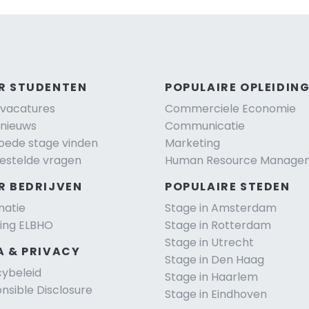
R STUDENTEN
POPULAIRE OPLEIDIN
vacatures
Commerciele Economie
nieuws
Communicatie
oede stage vinden
Marketing
estelde vragen
Human Resource Manage
R BEDRIJVEN
POPULAIRE STEDEN
matie
Stage in Amsterdam
ting ELBHO
Stage in Rotterdam
Stage in Utrecht
A & PRIVACY
Stage in Den Haag
cybeleid
Stage in Haarlem
nsible Disclosure
Stage in Eindhoven