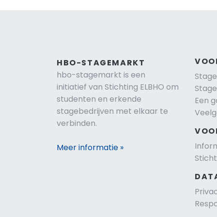
VOO
HBO-STAGEMARKT
hbo-stagemarkt is een
Stage
initiatief van Stichting ELBHO om
Stage
studenten en erkende
Een g
stagebedrijven met elkaar te
Veelg
verbinden.
VOO
Infor
Meer informatie »
Stich
DAT
Priva
Respo