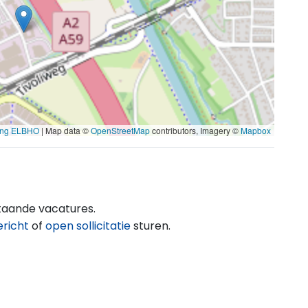
ting ELBHO
| Map data ©
OpenStreetMap
contributors, Imagery ©
Mapbox
taande vacatures.
ericht
of
open sollicitatie
sturen.