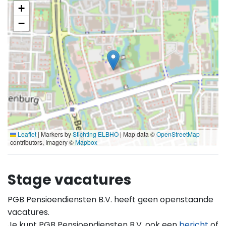
+
−
Leaflet
|
Markers by
Stichting ELBHO
| Map data ©
OpenStreetMap
contributors, Imagery ©
Mapbox
Stage vacatures
PGB Pensioendiensten B.V. heeft geen openstaande
vacatures.
Je kunt PGB Pensioendiensten B.V. ook een
bericht
of