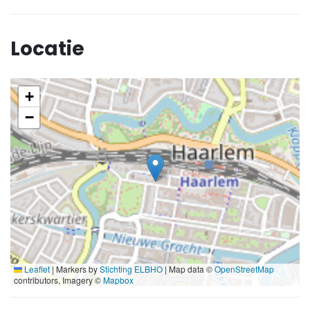
Locatie
+
−
Leaflet
|
Markers by
Stichting ELBHO
| Map data ©
OpenStreetMap
contributors, Imagery ©
Mapbox