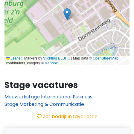
Leaflet
|
Markers by
Stichting ELBHO
| Map data ©
OpenStreetMap
contributors, Imagery ©
Mapbox
Stage vacatures
Meewerkstage International Business
Stage Marketing & Communicatie
Zet bedrijf in favorieten