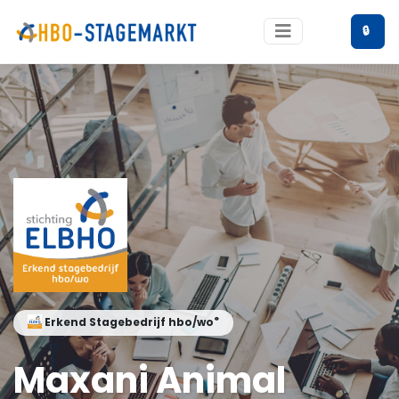
🔒
®
Erkend Stagebedrijf hbo/wo
Maxani Animal