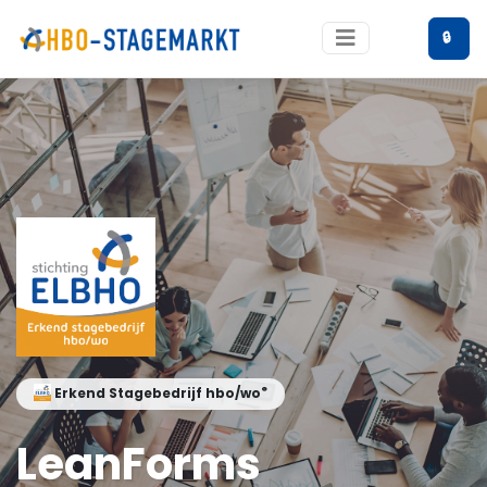
🔒
®
Erkend Stagebedrijf hbo/wo
LeanForms