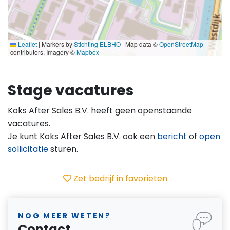
Leaflet
|
Markers by
Stichting ELBHO
| Map data ©
OpenStreetMap
contributors, Imagery ©
Mapbox
Stage vacatures
Koks After Sales B.V. heeft geen openstaande
vacatures.
Je kunt Koks After Sales B.V. ook een
bericht
of
open
sollicitatie
sturen.
Zet bedrijf in favorieten
NOG MEER WETEN?
Contact