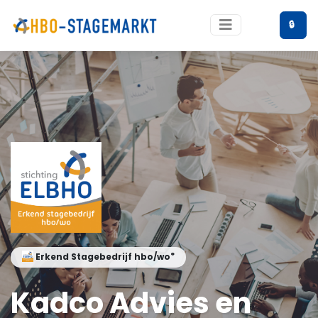
🔒
®
Erkend Stagebedrijf hbo/wo
Kadco Advies en