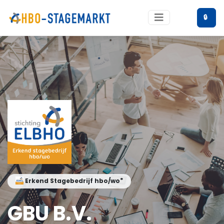
🔒
®
Erkend Stagebedrijf hbo/wo
GBU B.V.