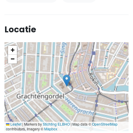
Locatie
+
−
Leaflet
|
Markers by
Stichting ELBHO
| Map data ©
OpenStreetMap
contributors, Imagery ©
Mapbox