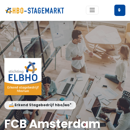
🔒
®
Erkend Stagebedrijf hbo/wo
FCB Amsterdam