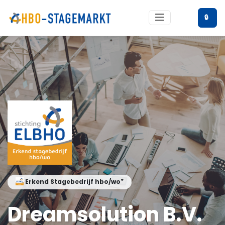
🔒
®
Erkend Stagebedrijf hbo/wo
Dreamsolution B.V.