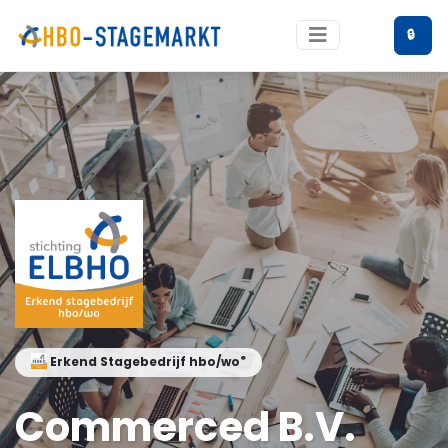
🔒
®
Erkend Stagebedrijf hbo/wo
Commerced B.V.