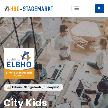
🔒
®
Erkend Stagebedrijf hbo/wo
City Kids