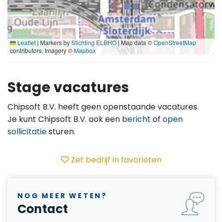
Leaflet
|
Markers by
Stichting ELBHO
| Map data ©
OpenStreetMap
contributors, Imagery ©
Mapbox
Stage vacatures
Chipsoft B.V. heeft geen openstaande vacatures.
Je kunt Chipsoft B.V. ook een
bericht
of
open
sollicitatie
sturen.
Zet bedrijf in favorieten
NOG MEER WETEN?
Contact