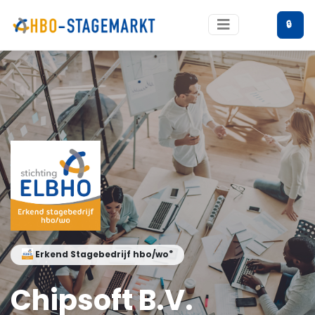
🔒
®
Erkend Stagebedrijf hbo/wo
Chipsoft B.V.