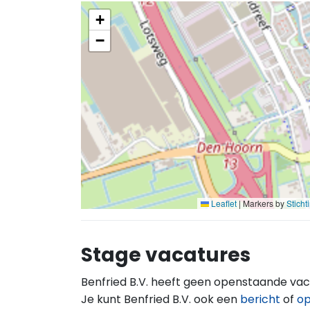
+
−
Leaflet
|
Markers by
Stich
Stage vacatures
Benfried B.V. heeft geen openstaande vac
Je kunt Benfried B.V. ook een
bericht
of
op