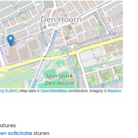
ting ELBHO
| Map data ©
OpenStreetMap
contributors, Imagery ©
Mapbox
atures.
en sollicitatie
sturen.