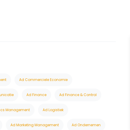
N
ent
Ad Commerciele Economie
nicatie
Ad Finance
Ad Finance & Control
tics Management
Ad Logistiek
Ad Marketing Management
Ad Ondernemen