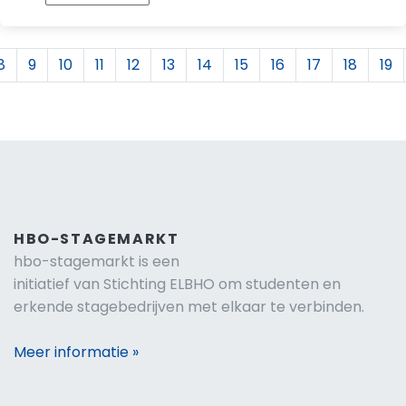
8
9
10
11
12
13
14
15
16
17
18
19
HBO-STAGEMARKT
hbo-stagemarkt is een
initiatief van Stichting ELBHO om studenten en
erkende stagebedrijven met elkaar te verbinden.
Meer informatie »