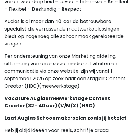
verantwoordelijkheid –
L
oyaal –
I
nteresse –
E
xcellent
–
F
lexibel -
D
eskundig –
R
espect
Augias is al meer dan 40 jaar de betrouwbare
specialist die verrassende maatwerkoplossingen
biedt op nagenoeg alle schoonmaak gerelateerde
vragen.
Ter ondersteuning van onze Marketing afdeling,
uitbreiding van onze social media activiteiten en
communicatie via onze website, zijn wij vanaf 1
september 2026 op zoek naar een stagiair Content
Creator (HBO)(meewerkstage)
Vacature Augias meewerkstage Content
Creator (32 - 40 uur) (V/M/X) (HBO)
Laat Augias Schoonmakers zien zoals jij het ziet
Heb jij altijd ideeën voor reels, schrijf je graag