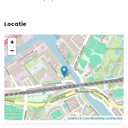
Locatie
+
−
Leaflet
| ©
OpenStreetMap contributors