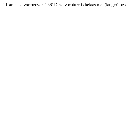
2d_artist_-_vormgever_1361Deze vacature
is helaas niet (langer) bes