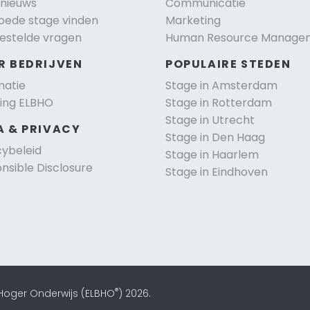
nieuws
Communicatie
oede stage vinden
Marketing
estelde vragen
Human Resource Manage
R BEDRIJVEN
POPULAIRE STEDEN
matie
Stage in Amsterdam
ting ELBHO
Stage in Rotterdam
Stage in Utrecht
A & PRIVACY
Stage in Den Haag
cybeleid
Stage in Haarlem
nsible Disclosure
Stage in Eindhoven
®
 Hoger Onderwijs (ELBHO
) 2026.