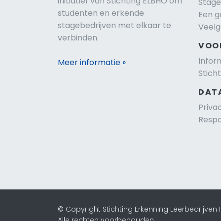
initiatief van Stichting ELBHO om
Stage
studenten en erkende
Een g
stagebedrijven met elkaar te
Veelg
verbinden.
VOO
Infor
Meer informatie »
Stich
DAT
Priva
Respo
© Copyright Stichting Erkenning Leerbedrijven
Alle rechten voorbehouden.