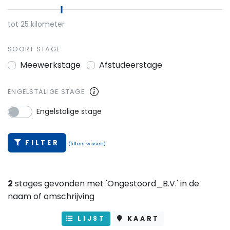
tot
25
kilometer
SOORT STAGE
Meewerkstage
Afstudeerstage
ENGELSTALIGE STAGE
Engelstalige stage
FILTER
(filters wissen)
2
stages gevonden met 'Ongestoord_B.V.' in de
naam of omschrijving
LIJST
KAART