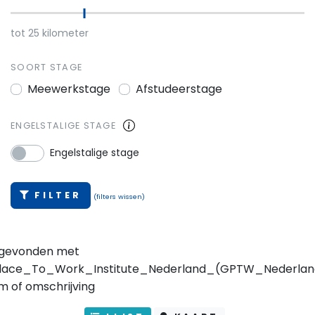
tot
25
kilometer
SOORT STAGE
Meewerkstage
Afstudeerstage
ENGELSTALIGE STAGE
Engelstalige stage
FILTER
(filters wissen)
 gevonden met
lace_To_Work_Institute_Nederland_(GPTW_Nederland
m of omschrijving