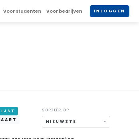
Voor studenten
Voor bedrijven
INLOGGEN
SORTEER OP
IJST
AART
NIEUWSTE