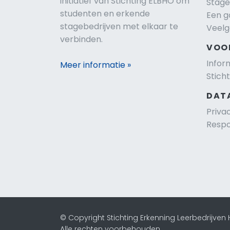
initiatief van Stichting ELBHO om
Stage
studenten en erkende
Een g
stagebedrijven met elkaar te
Veelg
verbinden.
VOO
Infor
Meer informatie »
Stich
DAT
Priva
Respo
© Copyright Stichting Erkenning Leerbedrijven
Alle rechten voorbehouden.