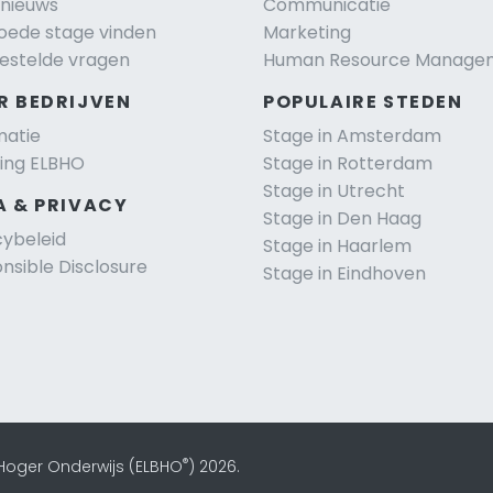
nieuws
Communicatie
oede stage vinden
Marketing
estelde vragen
Human Resource Manage
R BEDRIJVEN
POPULAIRE STEDEN
matie
Stage in Amsterdam
ting ELBHO
Stage in Rotterdam
Stage in Utrecht
A & PRIVACY
Stage in Den Haag
cybeleid
Stage in Haarlem
nsible Disclosure
Stage in Eindhoven
®
 Hoger Onderwijs (ELBHO
) 2026.