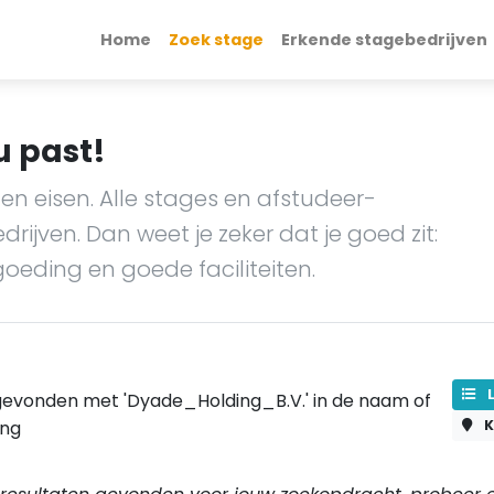
Home
Zoek stage
Erkende stagebedrijven
u past!
en eisen. Alle stages en afstudeer-
ijven. Dan weet je zeker dat je goed zit:
goeding en goede faciliteiten.
L
evonden met 'Dyade_Holding_B.V.' in de naam of
ing
K