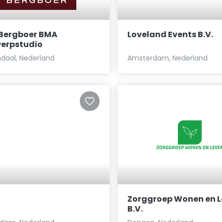
 Bergboer BMA
Loveland Events B.V.
erpstudio
ersgracht)
daal, Nederland
Amsterdam, Nederland
Zorggroep Wonen en 
B.V.