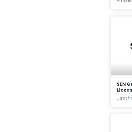
Amster
SEN Gr
Licen
Utrecht