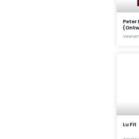
Peter
(Ontw
Brouw
Veenen
Lu Fit